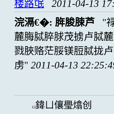
楼路氓
2011-04-13 17
浣滆€�:
脌脧脨芦
麓脢脦脺脙茂掳卢脦麓
戮脥赂茫脮镁脰脦拢卢
虏
2011-04-13 22:25:4
鍏ㄩ儴璺熻创