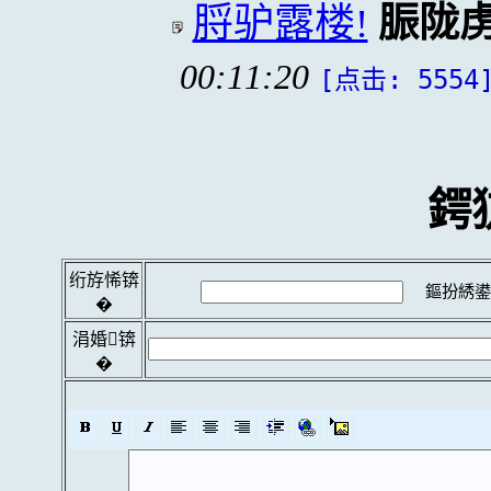
脟驴露楼!
脤陇
00:11:20
[点击: 5554
鍔
绗斿悕锛
鏂扮綉鍙
�
涓婚锛
�