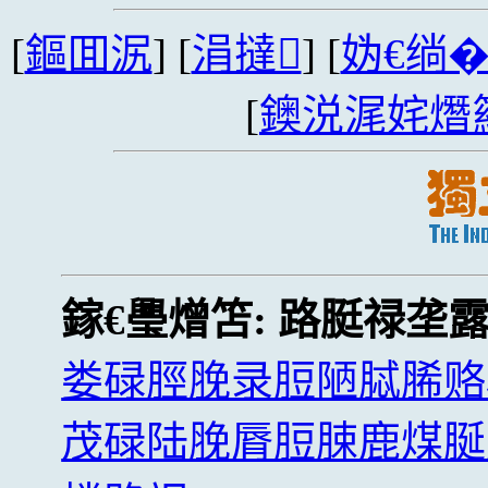
[
鏂囬泦
] [
涓撻
] [
妫€绱
[
鐭涚浘姹熸
鎵€璺熷笘:
路脡禄垄
娄碌脛脕录脰陋脦脪赂
茂碌陆脕脣脰脨鹿煤脠