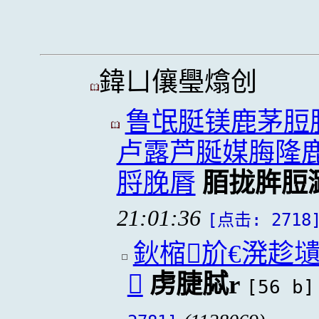
鍏ㄩ儴璺熻创
鲁氓脡镁鹿茅脰
卢露芦脠媒脢隆
脟脕脣
脜拢脌脰
21:01:36
[点击: 2718
鈥樎斺€溌趁

虏脻脦r
[56 b]