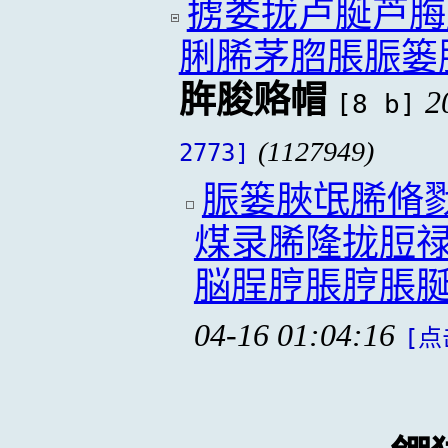
掳娄拢卢脠芦脢
脷脪茅脗脹脤篓
脌脧赂帽
2
[8 b]
(1127949)
2773]
脤篓脥氓脪脩
煤录脪隆拢脰
脳脭脝脹脝脹
04-16 01:04:16
[点