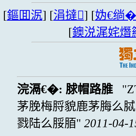
[
鏂囬泦
] [
涓撻
] [
妫€绱
[
鐭涚浘姹熸
浣滆€�:
脙帽路脽
茅脕梅脟貌鹿茅脢么脦
戮陆么脮脜
2011-04-1