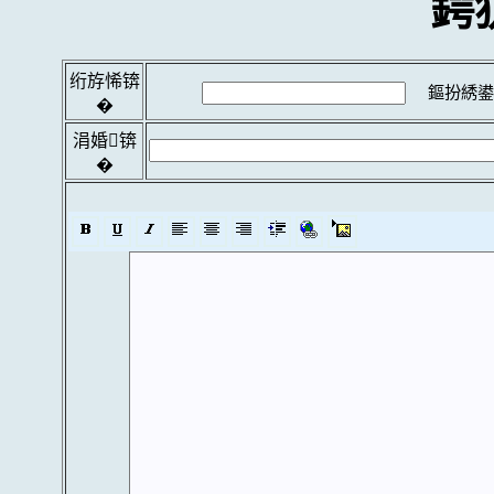
鍔
绗斿悕锛
鏂扮綉鍙
�
涓婚锛
�