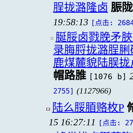
脭拢潞隆卤
脤陇
19:58:13
[点击: 268
脠脮卤戮脕矛脥
录脢脟拢潞脭脷
鹿煤麓貌陆脵拢
帽路脽
[1076 b]
(1127966)
2755]
陆么脮脜赂枚P
15 16:27:11
[点击: 27