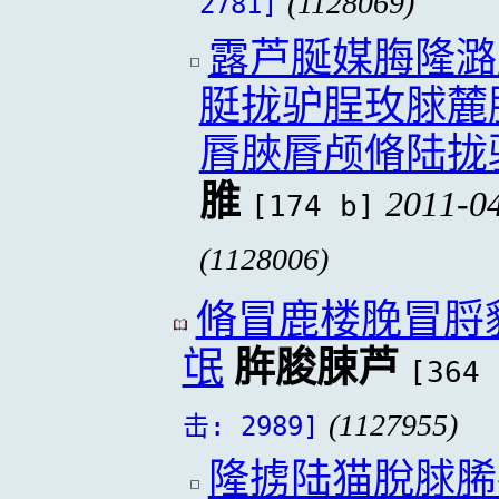
(1128069)
2781]
露芦脠媒脢隆潞
脡拢驴脭玫脙麓
脣脥脣颅脩陆拢
脽
2011-04
[174 b]
(1128006)
脩冒鹿楼脕冒脟
氓
脌脧脨芦
[364 
(1127955)
击: 2989]
隆掳陆猫脫脙脪