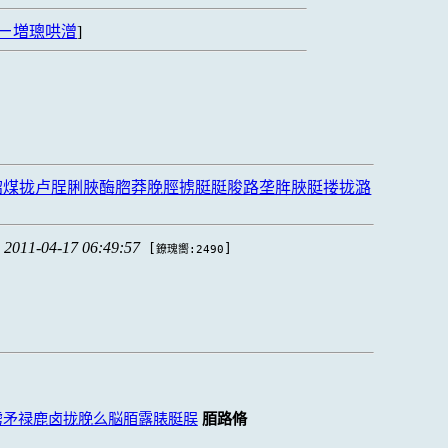
ㄧ増璁哄潧
]
脗煤拢卢脭脷脥酶脗莽脕脛掳脡脡脧路垄脌脥脡搂拢潞
2011-04-17 06:49:57
[
]
鐐瑰嚮:2490
虏矛禄鹿卤拢脕么脳脜露脿脡脵
脜路脩