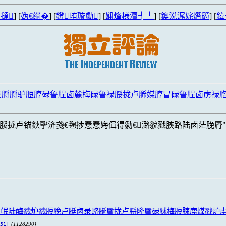
撻
] [
妫€绱�
] [
鐙珛璇勮
] [
娴烽様澶╃┖
] [
鐭涚浘姹熸箹
] [
鍏
录脟脟驴脰脝碌鲁脭卤麓梅碌鲁禄脮拢卢脪媒脝冒碌鲁脭卤虏禄
禄脮拢卢锚鈥撀济戔€毱捗惷惷娒偮得勨€潞貌戮脥路陆卤茫脕脣
鲁氓陆酶戮炉戮脰脕卢脡卤录赂脠脣拢卢脟隆脣碌脙梅脰脨鹿煤戮炉
(1128290)
51]