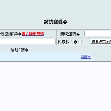
鍔犺窡璐�
綉鍙嬭鍏�
娉ㄥ唽绗斿悕
瀵嗙爜锛�
杩涙枃闆�
鍐呭锛�
排版本