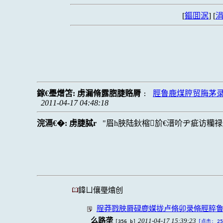
[
鏂囬泦
] [
涓
鎵€璺熷笘:
虏漏脩露脗脻赂脣
脛鲁鹿煤脝贸脢茅
:
2011-04-17 04:48:18
浣滆€�:
虏脻脦r
眉h脥陆鈥樎斺€溍吤ヂ疵访糷
鍏ㄩ儴璺熻创
脭莽戮脥脣碌鹿媒拢卢脩卯录脩脛脺
么路垄
2011-04-17 15:39:23
[356 b]
[点击: 25