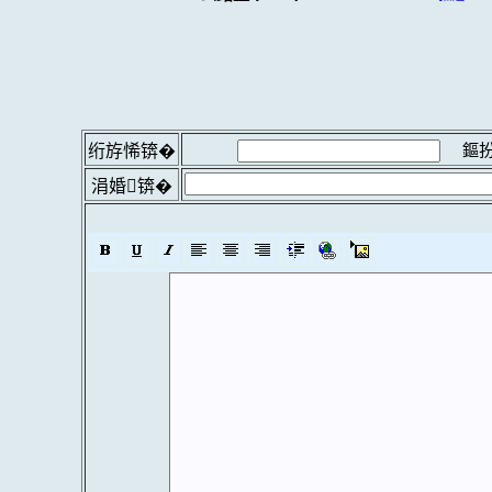
鏂扮
绗斿悕锛�
涓婚锛�