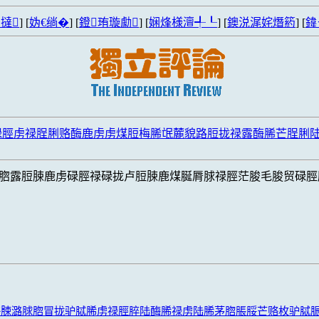
撻
] [
妫€绱�
] [
鐙珛璇勮
] [
娴烽様澶╃┖
] [
鐭涚浘姹熸箹
] [
鍏
碌脛虏禄脭脷赂酶鹿虏虏煤脰梅脪氓麓貌路脰拢禄露酶脪芒脭脷
脗露脰脨鹿虏碌脛禄碌拢卢脰脨鹿煤脠脣脙禄脛茫脧毛脧贸碌脛
赂脨潞脙脗冒拢驴脦脪虏禄脛脺陆酶脪禄虏陆脪茅脗脹脮芒赂枚驴脦