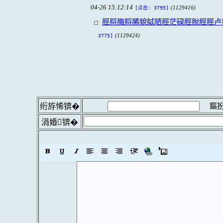
04-26 15:12:14
(1129416)
[点击: 3795]
脛脟脢脟脪貌脦陋脛茫碌脛脫脛脛卢
(1129424)
3775]
鏂扮
绗斿悕锛�
涓婚锛�