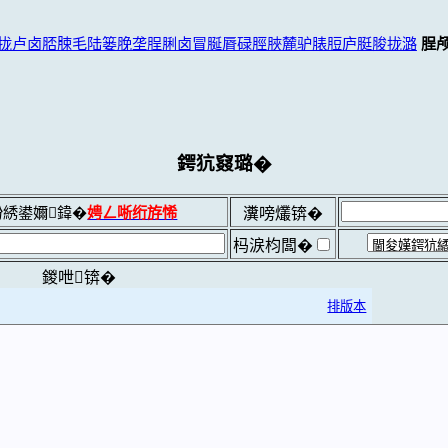
拢卢卤脴脨毛陆篓脕垄脭脷卤冒脠脣碌脛脥麓驴脿脰庐脡脧拢潞
脭
鍔犺窡璐�
綉鍙嬭鍏�
娉ㄥ唽绗斿悕
瀵嗙爜锛�
杩涙枃闆�
鍐呭锛�
排版本