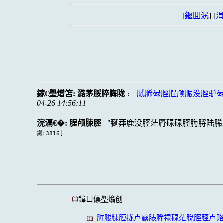
[
鏂囬泦
] [
涓
鎵€璺熷笘:
潞茅脮脺脢陇
脦脪碌脛脭颅脤没脛驴
:
04-26 14:56:11
浣滆€�:
脭颅脨脛
脠莽鹿没脛茫脣碌碌脛脢脟陆脪
]
嚮:3816
鍏ㄩ儴璺熻创
脌脧脨脰拢卢露脿脪禄碌茫脫脛脛卢