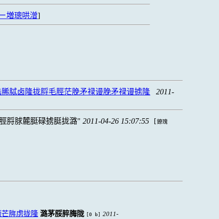
ㄧ増璁哄潧
]
陆脪脦卤隆拢脟毛脛茫脕矛禄谩脕矛禄谩掳隆
2011-
脛脟脙麓脡碌掳脡拢潞
2011-04-26 15:07:55
[
鐐瑰
脤芒脌虏拢隆
潞茅脮脺脢陇
2011-
[0 b]