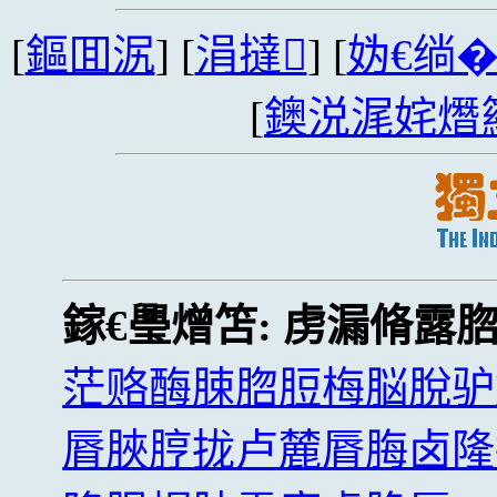
[
鏂囬泦
] [
涓撻
] [
妫€绱
[
鐭涚浘姹熸
鎵€璺熷笘:
虏漏脩露
茫赂酶脨脗脰梅脳脫驴
脣脥脝拢卢麓脣脢卤隆