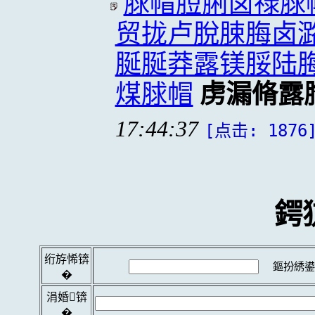
脙帽脰脷卤禄脙
贸拢卢脫脨脢卤
脠脠莽露镁脮陆
煤脙帽
虏漏脩露
17:44:37
[点击: 1876
鍔
绗斿悕锛
鏂扮綉鍙
�
涓婚锛
�