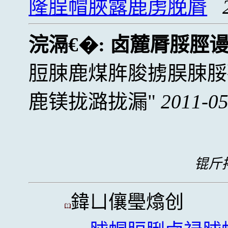
隆脭帽脥露鹿虏脕脣
浣滆€�:
卤麓脣脮脛
脰脨鹿煤脌脧掳脵脨脮
鹿镁拢潞拢漏
2011-05
锟斤拷
鍏ㄩ儴璺熻创