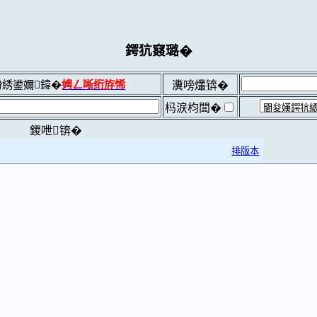
鍔犺窡璐�
綉鍙嬭鍏�
娉ㄥ唽绗斿悕
瀵嗙爜锛�
杩涙枃闆�
鍐呭锛�
排版本