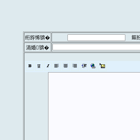
鏂扮
绗斿悕锛�
涓婚锛�