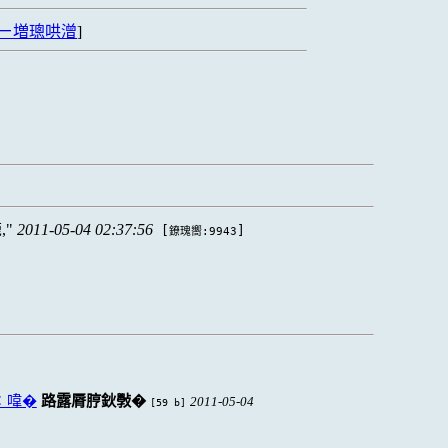
ㄧ増璁哄潧
]
,
2011-05-04 02:37:56
[
]
鐐瑰嚮:9943
∶喡�
路露脣脝鈥斅�
2011-05-04
[59 b]