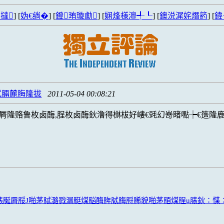
撻
] [
妫€绱�
] [
鐙珛璇勮
] [
娴烽様澶╃┖
] [
鐭涚浘姹熸箹
] [
鍏
脦脼麓脢隆拢
2011-05-04 00:08:21
脣隆赂鲁枚卤酶,脭枚卤酶鈥澛得椕柭好嶁€毭幻嵜睹嚸┾€簉隆鹿
露脿脠脣脮J啪茅脦潞戮漏脡煤脳酶脌脦脢脟脪貌啪茅脜煤脭u脿鈥∶惵