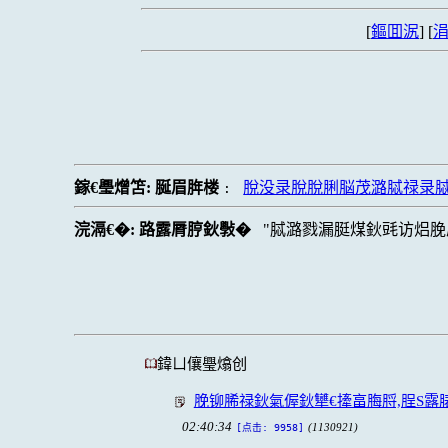
[
鏂囬泦
] [
涓
鎵€璺熷笘:
脠眉脌楼
脫没录脫脫脷脳茂潞脦禄录
:
浣滆€�:
路露脣脝鈥斅�
脦潞戮漏脡煤鈥毭访焒脕
鍏ㄩ儴璺熻创
脕铆脪禄鈥氣偓鈥犫€撁畗脢脟,脭S
02:40:34
(1130921)
[点击: 9958]