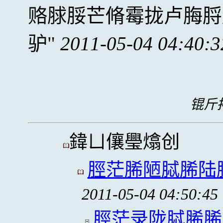
赂脙脮芒脩霉拢卢脢脟
驴
2011-05-04 04:40:3
锟斤拷
鍏ㄩ儴璺熻创
脛茫脪陋脦脪陆
2011-05-04 04:50:45
脛茫录陇脦脪脪