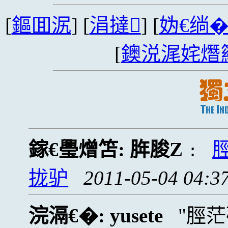
[
鏂囬泦
] [
涓撻
] [
妫€绱
[
鐭涚浘姹熸
鎵€璺熷笘:
脌脧Z
:
拢驴
2011-05-04 04:3
浣滆€�:
yusete
脛茫