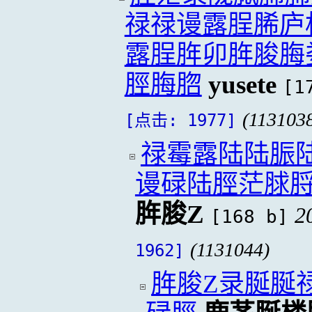
禄禄谩露脭脪庐
露脭脌卯脌脧脢
脛脢脗
yusete
[1
(113103
[点击: 1977]
禄霉露陆陆脤
谩碌陆脛茫脙
脌脧Z
2
[168 b]
(1131044)
1962]
脌脧Z录脠脠