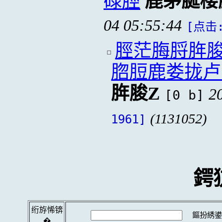
碌脛
鹿茅脠楼
04 05:55:44
[点击:
脛茫脢脟脌
脗脰鹿娄拢卢
脌脧Z
2
[0 b]
(1131052)
1961]
鍔
绗斿悕锛
鏂扮綉鍙
�