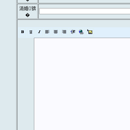
涓婚锛
�