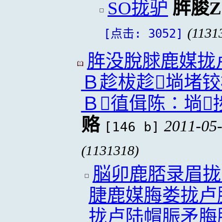
SO拢驴
脌脧Z
(1131
[点击: 3052]
脌没脫脙鹿媒拢
Ｂ趁柭趁埫堵铰
Ｂ徝偮陈∶埫
赂
2011-05-
[146 b]
(1131318)
脳卯鹿脴录眉拢
脻鹿媒脢娄拢卢
拢卢陆帽脤矛脢