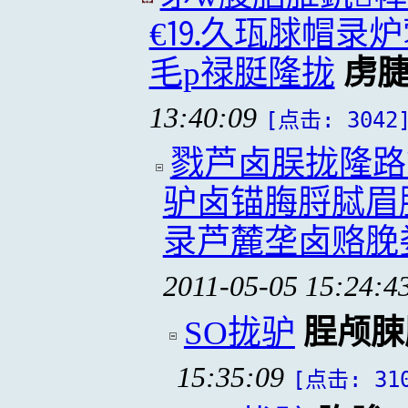
€⒚久珁脙帽录炉
毛p禄脡隆拢
虏脻
13:40:09
[点击: 3042
戮芦卤脵拢隆路
驴卤锚脢脟脦眉
录芦麓垄卤赂脕
2011-05-05 15:24:4
SO拢驴
脭颅脨
15:35:09
[点击: 31