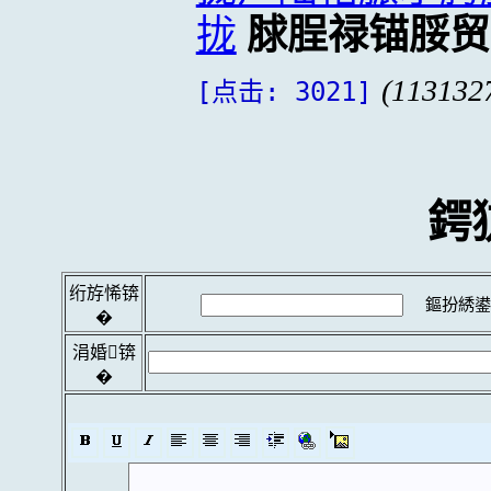
拢
脙脭禄锚脮贸
(113132
[点击: 3021]
鍔
绗斿悕锛
鏂扮綉鍙
�
涓婚锛
�