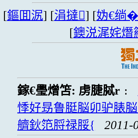
[
鏂囬泦
] [
涓撻
] [
妫€绱
[
鐭涚浘姹熸
鎵€璺熷笘:
虏脻脦r
:
悸好昮鲁脡脳卯驴脿脳
艩鈥笵脟禄脮{
2011-0