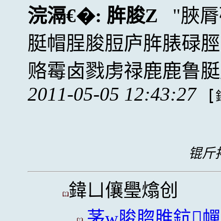
浣滆€�:
脌脧Z
脥脣
脡帽脭脧脰庐脌脿碌脛
赂霉卤戮虏禄鹿鹿鲁脡
2011-05-05 12:43:27
[
锟斤拷
鍏ㄩ儴璺熻创
茅w脧脗脽鈧幝