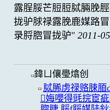
露脭脮芒脰脰脦脼脕脛
拢驴脙禄露脕鹿媒路冒
录脟脗冒拢驴
2011-05
鍏ㄩ儴璺熻创
脦脪虏禄赂脨脜
娒嚶得毭捖宦
脗脻,脮f脮媒陆