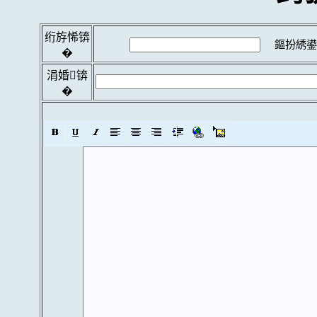
绗斿悕锛
鏂扮綉鍙
�
涓婚锛
�