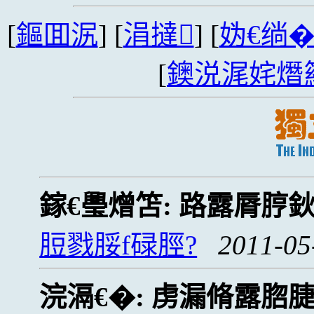
[
鏂囬泦
] [
涓撻
] [
妫€绱
[
鐭涚浘姹熸
鎵€璺熷笘:
路露脣脝
脰戮脮f碌脛?
2011-05
浣滆€�:
虏漏脩露脗