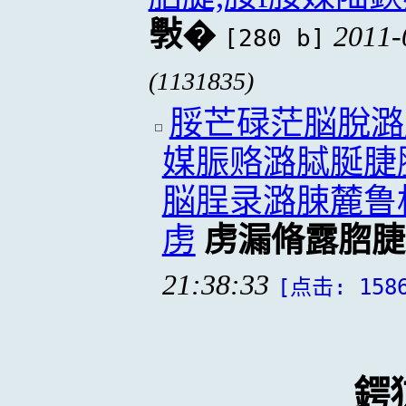
斅�
2011-
[280 b]
(1131835)
脮芒碌茫脳脫潞
媒脤赂潞脦脠脻
脳脭录潞脨麓鲁
虏
虏漏脩露脗脻
21:38:33
[点击: 158
鍔