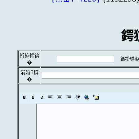
鍔
绗斿悕锛
鏂扮綉鍙
�
涓婚锛
�