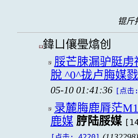
锟斤拷
鍏ㄩ儴璺熻创
脮芒脨漏驴脡虏
脫 ^0^拢卢脢媒
05-10 01:41:36
[点击:
录麓脢鹿脣茫M
鹿媒
脝陆脮媒
[1
(1132298
[点击: 4220]