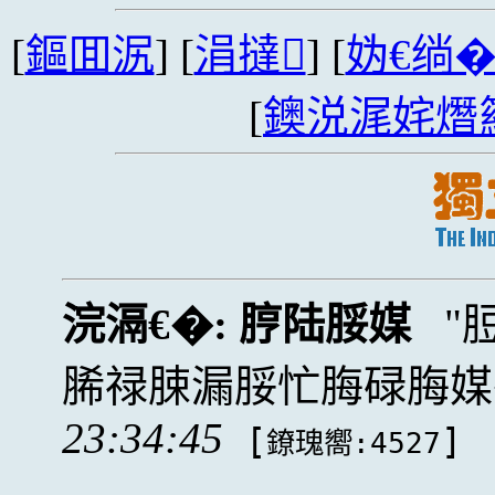
[
鏂囬泦
] [
涓撻
] [
妫€绱
[
鐭涚浘姹熸
浣滆€�:
脝陆脮媒
脪禄脨漏脮忙脢碌脢媒
23:34:45
[
]
鐐瑰嚮:4527