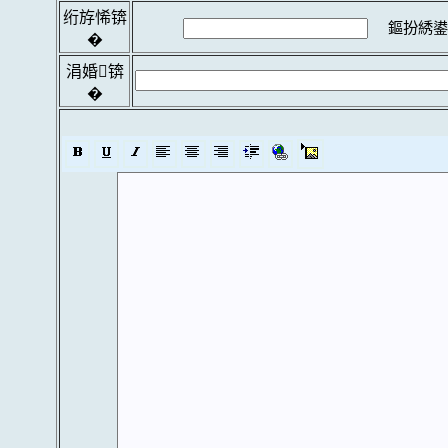
绗斿悕锛
鏂扮綉鍙
�
涓婚锛
�