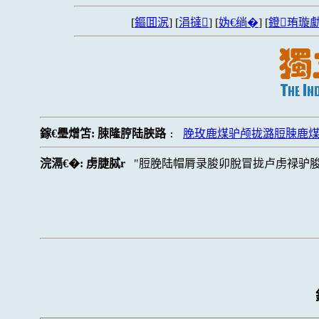
[
鏂囬泦
] [
涓撻
] [
妫€绱�
] [
鐙珛璇勮
鎵€璺熷笘:
脨隆脝陆脥路
脕玫鹿煤驴颅拢潞脰脨鹿
:
浣滆€�:
虏脻脦r
脰脕陆帽脣录脧卯脫冒拢卢虏禄驴