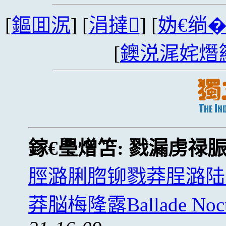
[
鏂囬泦
] [
涓撻
] [
妫€绱
[
鐭涚浘姹熸
鎵€璺熷笘:
戮漏虏禄
脛潞脷脗铆戮莽脭潞陆
莽脳梅隆露Ballade Noc