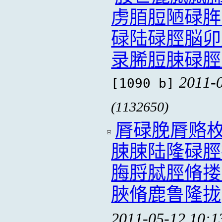
虏脜脰陋碌脌
碌陆碌脛脳卯
录脪脰脨碌脛
2011-
[1090 b]
(1132650)
脣碌脕脣赂
脨脨陆隆碌脛
脢脟脦脛脩搂
脥脩鹿鲁隆拢
2011-05-12 10:1