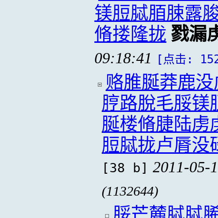
镁脰脦脜脨露
脩搂隆拢
戮漏
09:18:41
[点击: 15
赂脽脠莽鹿没
脝路脫毛脮镁
脠楼脩脻陆虏
脰脦拢卢脣没
2011-05-1
[38 b]
(1132644)
脮芒麓脦脦