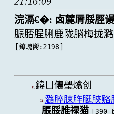
21:16:09
浣滆€�:
卤麓脣脮脛
脤脴脭脷鹿陇脳梅拢潞
[
]
鐐瑰嚮:2198
鍏ㄩ儴璺熻创
潞脺脨脌脡脥赂
脹脮脽禄猫
[390 