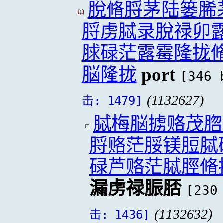
脫脩脟茅陆篓脪
脟虏脦录脫禄卯
脙碌茫露霉隆拢
脳隆拢
port
[346 
(1132627)
击: 1479]
脦梅脳掳赂茂脗
脟赂茫脮镁脰脦
碌芦赂茫脦脛脩
漏虏禄脤脴
[230
(1132632)
击: 1436]