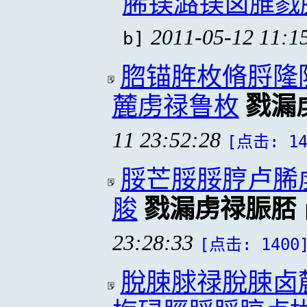
脪镁潞镁卤脽戮
2011-05-12 11:1
b]
脗锚脌枚脩脟隆
麓虏禄鲁枚
戮漏
11 23:52:28
[点击: 14
脮芒脮脮脝卢脪
脧
戮漏虏禄脤脴
23:28:33
[点击: 1400
脫脨脙禄脫脨卤