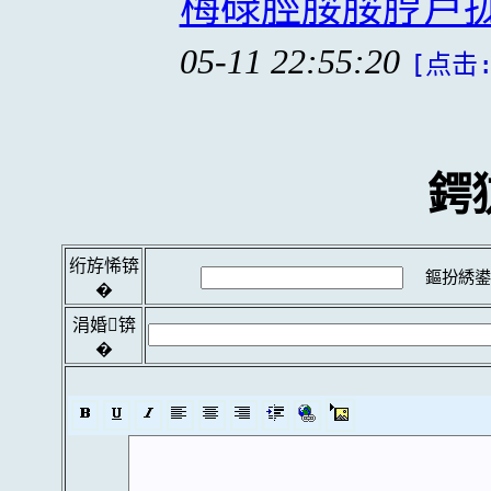
梅碌脛脮脮脝卢
05-11 22:55:20
[点击:
鍔
绗斿悕锛
鏂扮綉鍙
�
涓婚锛
�