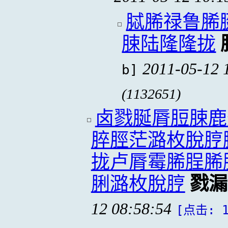
脦脪禄鲁脪
脨陆隆隆拢
2011-05-12 
b]
(1132651)
卤戮脠脣脰脨鹿
脺脛茫潞枚脫脝
拢卢脣霉脪脭脪
脷潞枚脫脝
戮漏
12 08:58:54
[点击: 1