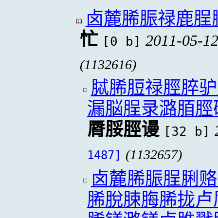
卤麓脪脤禄鹿脭
忙
2011-05-12
[0 b]
(1132616)
脦脪脰禄脛脺驴
漏脳脭录潞脜脛
脣脮脛谩
[32 b]
(1132657)
1487]
卤麓脪脤脭脷赂
脪脫脨脢脪拢卢