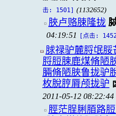
(1132652)
击: 1501]
脥卢赂脨隆拢
04:19:51
[点击: 145
脙禄驴麓脟氓脮
脟脰脨鹿煤脩陋
脼脩陋脥鲁拢驴
枚脫脝脣颅拢驴
2011-05-12 08:22:44
脛茫脭脷脜路脰