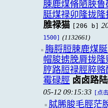
脨鹿煤脩陋脥鲁
脡煤禄卯隆拢隆
脽禄猫
2
[206 b]
(1132661)
1500]
脢脟脰脨鹿煤脠
帽脧掳脕脣拢隆
脝路脰禄脛脺赂
霉碌脛
卤卤路陆
05-12 09:15:33
[点击
脦脪脧毛脛茫