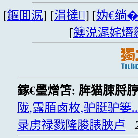
[
鏂囬泦
] [
涓撻
] [
妫€绱
[
鐭涚浘姹熸
鎵€璺熷笘:
脌猫脨脟
陇,露脜卤枚,驴脡驴篓.
录虏禄戮隆脧脿脥卢