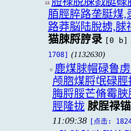
脰禄脫脨戮脡碌
脜脛脺路垄脡煤,
路莽脳陆脫掳,脙
猫脨脟脝录
[0 b]
(1132630)
1708]
鹿煤脙帽碌鲁虏
颅脗煤脟氓碌脛
脢脟脮芒脩霉脥
脛隆拢
脙脭禄锚
11:09:38
[点击: 182