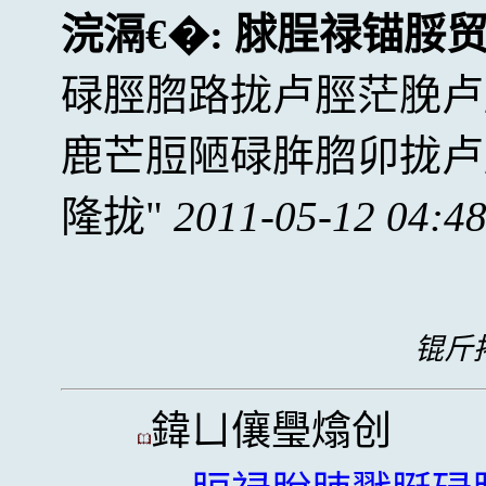
浣滆€�:
脙脭禄锚脮
碌脛脗路拢卢脛茫脕卢
鹿芒脰陋碌脌脗卯拢卢
隆拢
2011-05-12 04:4
锟斤拷
鍏ㄩ儴璺熻创