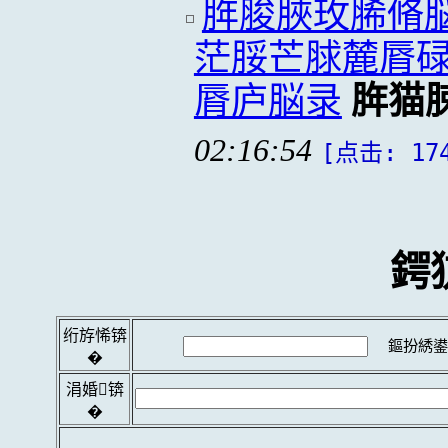
脌脧脥玫脪脩
茫脮芒脙麓脣
脣庐脳录
脌猫
02:16:54
[点击: 17
鍔
绗斿悕锛
鏂扮綉鍙
�
涓婚锛
�