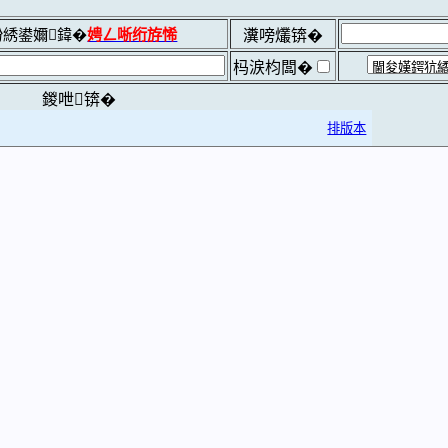
綉鍙嬭鍏�
娉ㄥ唽绗斿悕
瀵嗙爜锛�
杩涙枃闆�
鍐呭锛�
排版本