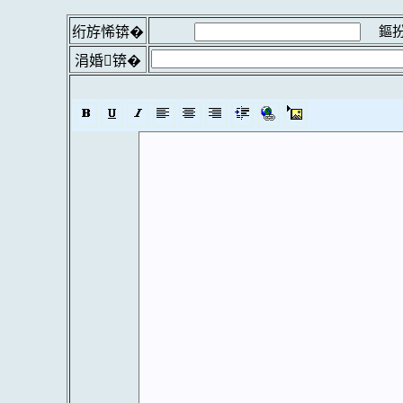
鏂扮
绗斿悕锛�
涓婚锛�