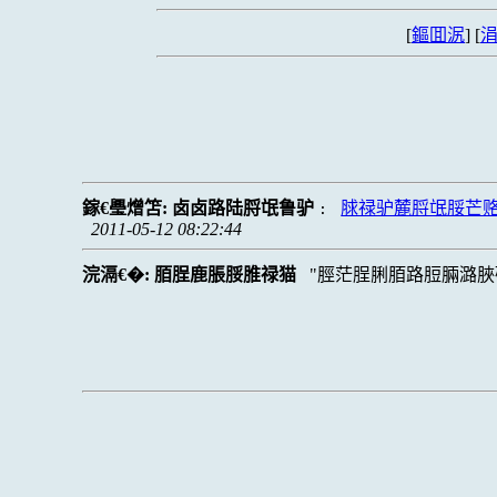
[
鏂囬泦
] [
涓
鎵€璺熷笘:
卤卤路陆脟氓鲁驴
脙禄驴麓脟氓脮芒
:
2011-05-12 08:22:44
浣滆€�:
脜脭鹿脹脮脽禄猫
脛茫脭脷脜路脰脼潞脥