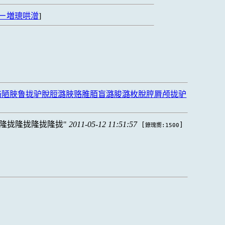
ㄧ増璁哄潧
]
脩陋脥鲁拢驴脫脰潞脥赂脽脜盲潞脧潞枚脫脝脣颅拢驴
隆拢隆拢隆拢隆拢
2011-05-12 11:51:57
[
]
鐐瑰嚮:1500