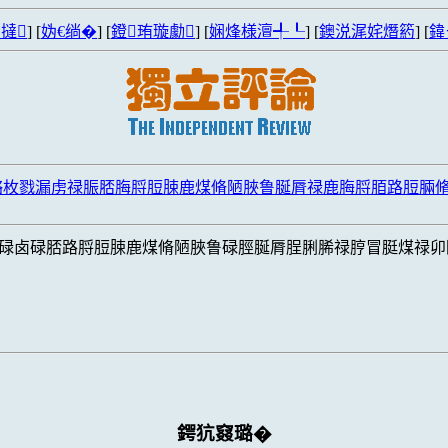
撻
] [
妫€绱�
] [
鐙珛璇勮
] [
娴烽様澶╃┖
] [
鐭涚浘姹熸箹
] [
鍏
赂枚戮漏虏禄脤脴脢脟脰脨鹿煤脩陋脥鲁脠脣禄鹿脢脟脜路脰脼
碌卤碌脴路脟脰脨鹿煤脩陋脥鲁碌脛脠脣脭脷脪禄脝冒脡煤禄卯
鍔犺窡璐�