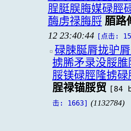
脭脡脵脢媒碌脛
酶虏禄脢脟
脜路
12 23:40:44
[点击: 15
碌脨脠脣拢驴脣
掳脪矛录没脮脽
脮镁碌脛隆掳碌
脭禄锚脮贸
[84 
(1132784)
击: 1663]