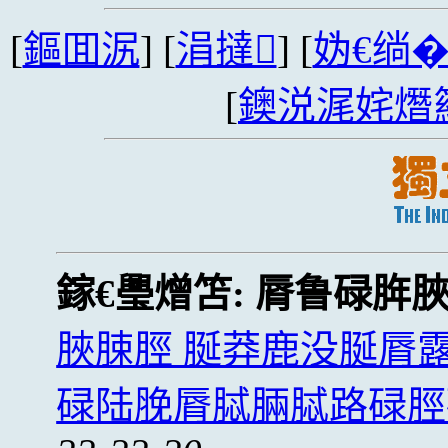
[
鏂囬泦
] [
涓撻
] [
妫€绱
[
鐭涚浘姹熸
鎵€璺熷笘:
脣鲁碌脌
脥脨脛 脠莽鹿没脠脣
碌陆脕脣脦脼脦路碌脛