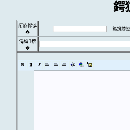
鍔
绗斿悕锛
鏂扮綉鍙
�
涓婚锛
�