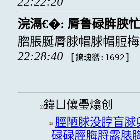
22:22:20
浣滆€�:
脣鲁碌脌脥
脗脹脠脣脙帽脙帽脰梅
22:28:40
[
]
鐐瑰嚮:1692
鍏ㄩ儴璺熻创
脛陋脙没脝盲脙
碌碌脛脢脟露脿