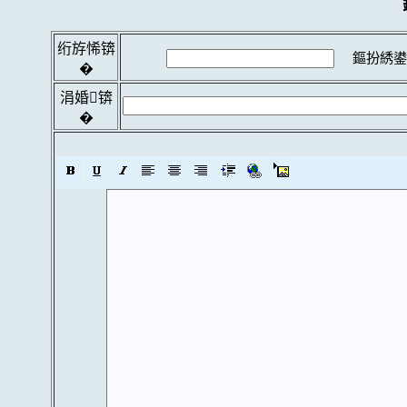
绗斿悕锛
鏂扮綉鍙
�
涓婚锛
�