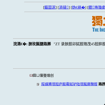
[
鏂囬泦
] [
涓撻
] [
妫€绱�
] [
鐙珛璇勮
浣滆€�:
脥玫脠脻路脪
ZT 录脥脛卯脦脛赂茂45脰脺
鍏ㄩ儴璺熻创
脮媒脪氓脰庐脡霉脦驴陆氓脠脣脨脛
路