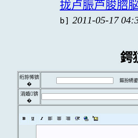
拢卢脤芦脧脗
2011-05-17 04:
b]
鍔
绗斿悕锛
鏂扮綉鍙
�
涓婚锛
�