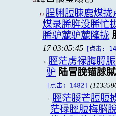
脭脷脰脨鹿煤拢
煤录脪脌没脪忙
脪驴麓驴麓隆拢
17 03:05:45
[点击: 14
脛茫虏禄脢脟脤
驴
陆冒脕锚脙脦
(113358
[点击: 1482]
脛茫脮芒脰脰
茫碌脛脰梅脳