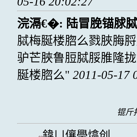
05-16 20:02:27
浣滆€�:
陆冒脕锚脙
脦梅脠楼脗么戮脥脢脟
驴芒脥鲁脰脦脮脽隆拢
脠楼脗么
2011-05-17 
锟斤拷
鍏ㄩ儴璺熻创