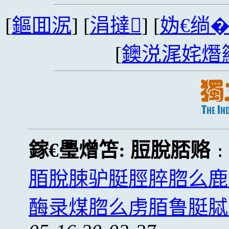
[
鏂囬泦
] [
涓撻
] [
妫€绱
[
鐭涚浘姹熸
鎵€璺熷笘:
脰脫脴赂
脜脫脨驴脡脛脺脗么鹿
酶录煤脗么虏脜鲁脡脦