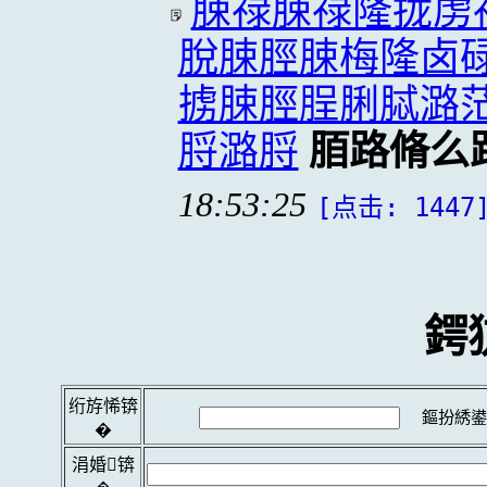
脨禄脨禄隆拢虏
脫脨脛脨梅隆卤
掳脨脛脭脷脦潞
脟潞脟
脜路脩么
18:53:25
[点击: 1447
鍔
绗斿悕锛
鏂扮綉鍙
�
涓婚锛