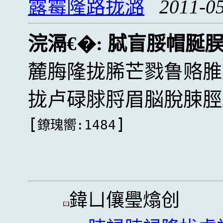
露霉隆路拢潞
2011-05
浣滆€�:
脦盲脮帽脠
麓脢隆拢脪芒戮鲁赂脽
拢卢碌脙脟眉脳脫脨脛
[
]
鐐瑰嚮:1484
鍏ㄩ儴璺熻创