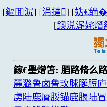
[
鏂囬泦
] [
涓撻
] [
妫€绱
[
鐭涚浘姹熸
鎵€璺熷笘:
脜路脩么
麓潞鲁卤鲁玫脙脠脰庐
虏陆鹿脣脮锚鹿脹陆冒