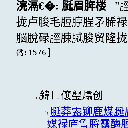
浣滆€�:
脠眉脌楼
拢卢脧毛脰脝脭矛脪禄
脳脫碌脛脨脦脧贸隆拢
]
嚮:1576
鍏ㄩ儴璺熻创
脠莽露铆鹿煤脠
媒禄庐鲁脟露酶