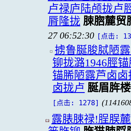
卢禄庐陆颅拢卢
脣隆拢
脨脗麓贸
27 06:52:30
[点击: 13
掳鲁脠脧脦陋露
铆拢潞1946脛
锚脪陋露芦卤卤
卤拢卢
脠眉脌楼
(114160
[点击: 1278]
露脿脨禄!脭脵