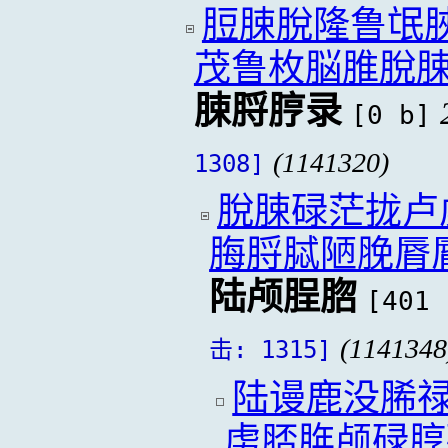
脰脨脫隆鲁氓
茂鲁枚脳脽脫
脨脟脝录
[0 b]
(1141320)
1308]
脫脨碌茫拢卢
脢脟脦陋脕脣
陆颅脭脗
[401 
(1141348
击: 1315]
陆谩鹿没脪
虏脴脌颅碌脝