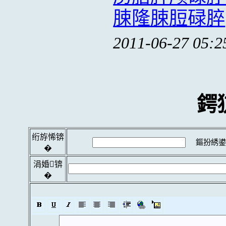
脨隆脨脰碌脺
2011-06-27 05:2
鍔
绗斿悕锛
鏂扮綉鍙
�
涓婚锛
�