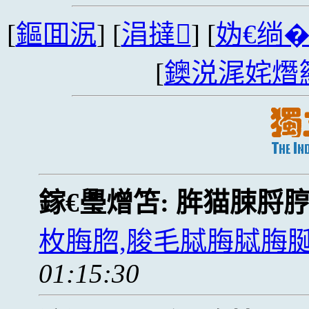
[
鏂囬泦
] [
涓撻
] [
妫€绱
[
鐭涚浘姹熸
鎵€璺熷笘:
脌猫脨脟
枚脢脗,脧毛脦脢脦脢
01:15:30