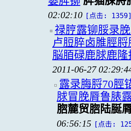
篓脌铆
脌猫脨脟
02:02:10
[点击: 1359
禄脝露铆脮录脕
卢脰脺卤脽脛脟
脳脜碌鹿脙鹿隆
2011-06-27 02:29:4
露录脢脟70脛
脙冒脕脣鲁脿
脗麓贸脗陆脠
06:56:15
[点击: 12