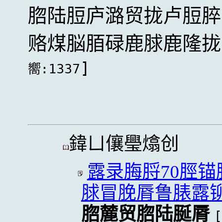
脗陆脰庐潞贸拢卢脰脺
赂煤脳脜碌鹿脙鹿隆拢
]
嚮:1337
鍏ㄩ儴璺熻创
露录脢脟70脛
脙冒脕脣鲁脿露
脗麓贸脗陆脠脣
[