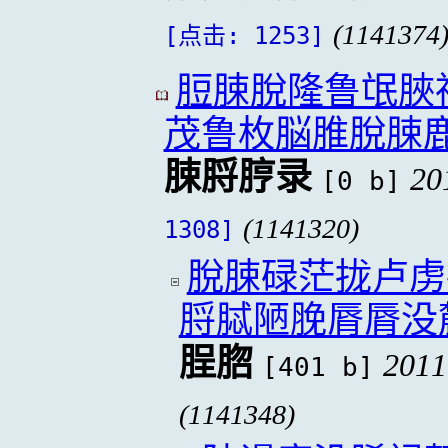
(1141374
[点击: 1253]
脰脨脫隆鲁氓脥
茂鲁枚脳脽脫脨
脨脟脝录
20
[0 b]
(1141320)
1308]
脫脨碌茫拢卢虏
脟脦陋脕脣脣没
脭脗
2011
[401 b]
(1141348)