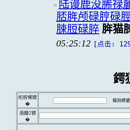
陆谩鹿没脪禄
脴脌颅碌脝碌
脨脰碌脺
脌猫
05:25:12
[点击: 12
鍔
绗斿悕锛
鏂扮綉鍙
�
涓婚锛
�