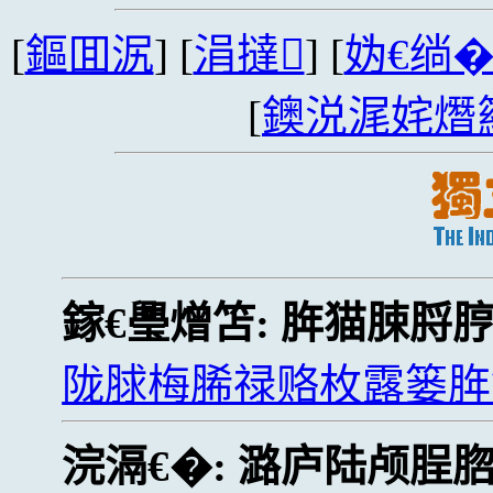
[
鏂囬泦
] [
涓撻
] [
妫€绱
[
鐭涚浘姹熸
鎵€璺熷笘:
脌猫脨脟
陇脙梅脪禄赂枚露篓脌
浣滆€�:
潞庐陆颅脭