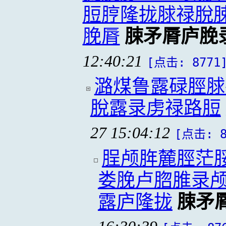
脰脝隆拢脙禄脫
脕脣
脨矛脣庐脕
12:40:21
[点击: 8771
潞煤鲁露碌脛脙
脫露录虏禄路脰
27 15:04:12
[点击: 8
脭颅脌麓脛茫
娄脕卢脗脽录
露庐隆拢
脨矛