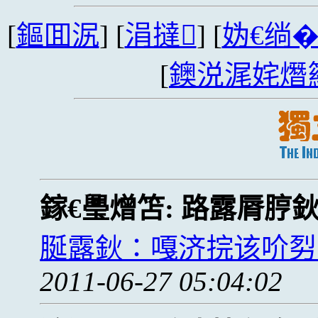
[
鏂囬泦
] [
涓撻
] [
妫€绱
[
鐭涚浘姹熸
鎵€璺熷笘:
路露脣脝
脠露鈥∶嘎济捖该吤劽
2011-06-27 05:04:02