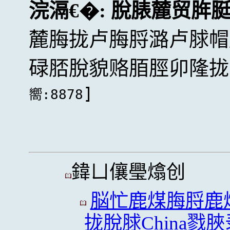
浣滆€�:
脫脿麓贸脌
麓脢拢卢脢脟潞卢脙帽
碌脴脫貌赂脜脛卯隆拢
]
嚮:8878
鍏ㄩ儴璺熻创
脳忙鹿煤脢脟鹿
拢脫脙China