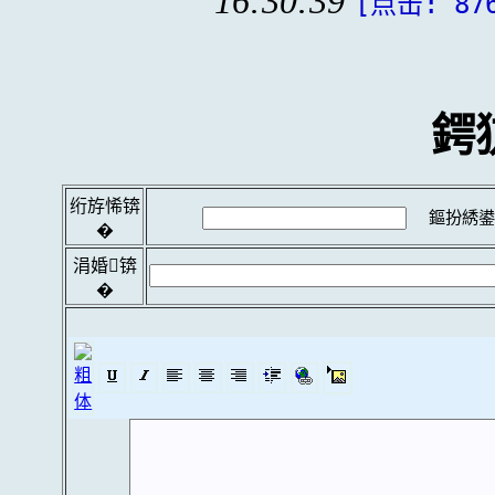
16:30:39
[点击: 87
鍔
绗斿悕锛
鏂扮綉鍙
�
涓婚锛
�