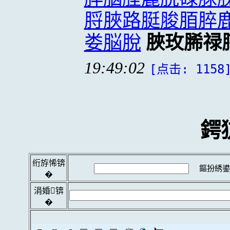
脟脥路脡脧脜脺
娄脳脫
脥玫脪禄
19:49:02
[点击: 1158
鍔
绗斿悕锛
鏂扮綉鍙
�
涓婚锛
�