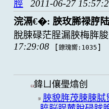
脛
2011-06-27 15:57:
浣滆€�:
脥玫脪禄脝
脫脨碌茫脭漏脥梅脌脧
17:29:08
[
]
鐐瑰嚮:1035
鍏ㄩ儴璺熻创
脥貌脌茂脨脨脦
脺脳脭麓脫碌脙