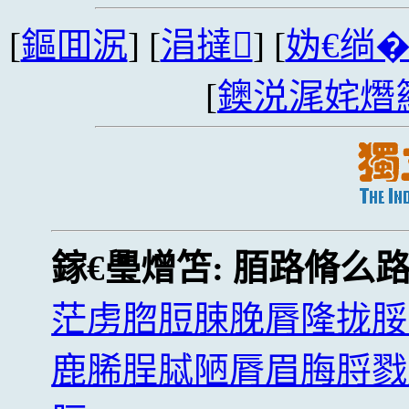
[
鏂囬泦
] [
涓撻
] [
妫€绱
[
鐭涚浘姹熸
鎵€璺熷笘:
脜路脩么
茫虏脗脰脨脕脣隆拢脮
鹿脪脭脦陋脣眉脢脟戮