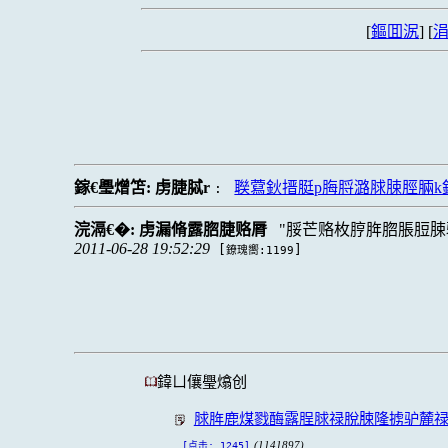
[
鏂囬泦
] [
涓
鎵€璺熷笘:
虏脻脦r
聫藛鈥搢脡p脢脟潞脙脨脛脼k
:
浣滆€�:
虏漏脩露脗脻赂脣
脮芒赂枚脝脌脗脹脰脨
2011-06-28 19:52:29
[
]
鐐瑰嚮:1199
鍏ㄩ儴璺熻创
脙脌鹿煤戮酶露脭脙禄脫脨隆掳驴麓
(1141897)
[点击: 1245]