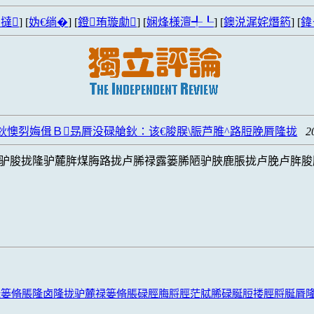
撻
] [
妫€绱�
] [
鐙珛璇勮
] [
娴烽様澶╃┖
] [
鐭涚浘姹熸箹
] [
鍏
鈥懊劽娒偮Ｂ昮脣没碌艙鈥∶该€脧脵\脤芦脽^路脰脕脣隆拢
2
驴脧拢隆驴麓脌煤脢路拢卢脪禄露篓脪陋驴脥鹿脹拢卢脕卢脌脧
禄篓脩脹隆卤隆拢驴麓禄篓脩脹碌脛脢脟脛茫脦脪碌脠脰搂脛脟脠脣