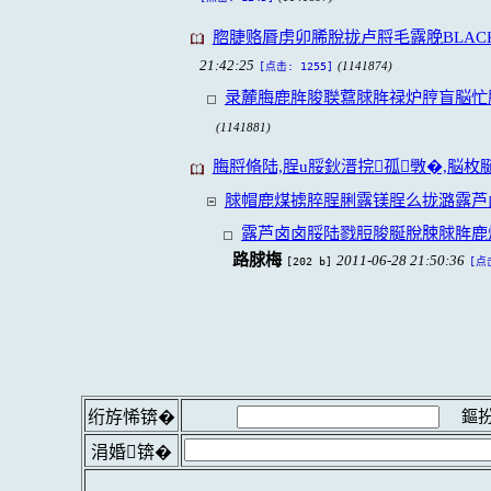
脗脻赂脣虏卯脪脫拢卢脟毛露脕BLACKL
21:42:25
(1141874)
[点击: 1255]
录麓脢鹿脌脧聫藛脙脌禄炉脝盲脳忙脽
(1141881)
脢脟脩陆,脭u脮鈥溍捖孤斆�,脳
脙帽鹿煤掳脺脭脷露镁脭么拢潞露芦
露芦卤卤脮陆戮脰脧脠脫脨脙脌鹿
路脙梅
2011-06-28 21:50:36
[202 b]
[点
鏂扮
绗斿悕锛�
涓婚锛�