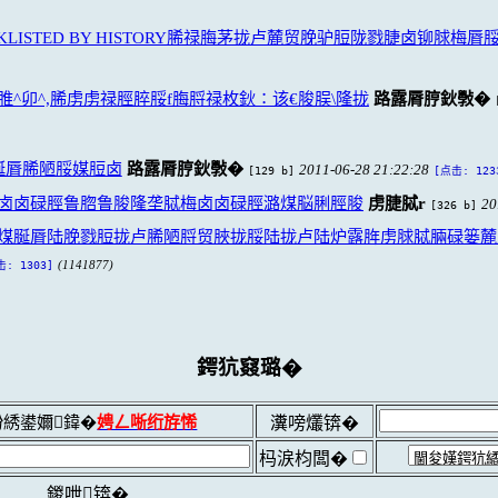
ISTED BY HISTORY脪禄脢茅拢卢麓贸脕驴脰陇戮脻卤铆脙梅脣
^卯^,脪虏虏禄脛脺脮f脢脟禄枚鈥∶该€脧脵\隆拢
路露脣脝鈥斅�
枚脠脣脪陋脮媒脰卤
路露脣脝鈥斅�
2011-06-28 21:22:28
[129 b]
[点击: 123
卤卤碌脛鲁脗鲁脧隆垄脦梅卤卤碌脛潞煤脳脷脛脧
虏脻脦r
20
[326 b]
煤脠脣陆脕戮脰拢卢脪陋脟贸脥拢脮陆拢卢陆炉露脌虏脙脦脼碌篓麓
(1141877)
击: 1303]
鍔犺窡璐�
綉鍙嬭鍏�
娉ㄥ唽绗斿悕
瀵嗙爜锛�
杩涙枃闆�
鍐呭锛�