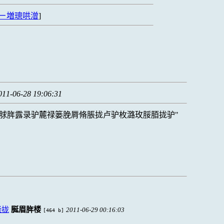
ㄧ増璁哄潧
]
011-06-28 19:06:31
脙脌露录驴麓禄篓脕脣脩脹拢卢驴枚潞玫脮脜拢驴
隆拢
脠眉脌楼
2011-06-29 00:16:03
[464 b]