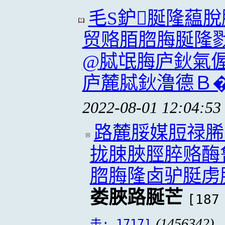
毛S鈩脠隆藴
贸赂脜脗脢脠隆
@脦氓脢庐鈥氣偓
庐麓脦鈥澛德Ｂ
2022-08-01 12:04:53
路麓脮媒脰禄脪
拢脨脥脛脺赂酶
脗脢隆卤驴脡虏
娄脥路脠芒
[187
(1456342)
击: 1717]