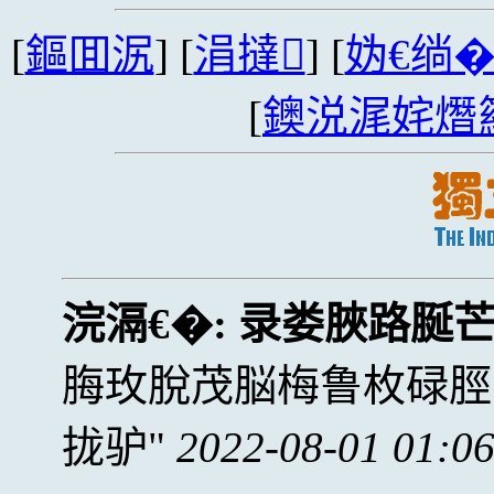
[
鏂囬泦
] [
涓撻
] [
妫€绱
[
鐭涚浘姹熸
浣滆€�:
录娄脥路脠
脢玫脫茂脳梅鲁枚碌脛
拢驴
2022-08-01 01:0