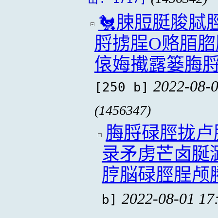
🐔脨脰脡脧脦
脟掳脭O赂脜脗
偯娒擮露篓脢脟
2022-08-0
[250 b]
(1456347)
脢脟碌脛拢卢
录矛虏芒卤脠
脝脳碌脛脭颅
2022-08-01 17
b]