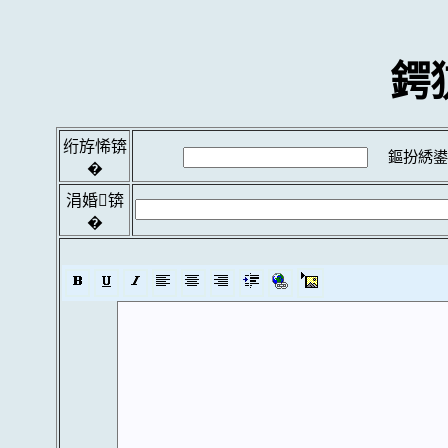
鍔
绗斿悕锛
鏂扮綉鍙
�
涓婚锛
�