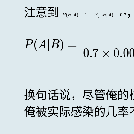
注意到
P
(
B
|
A
)
=
1
−
P
(
¬
B
|
A
)
=
0.7
P
(
A
|
B
)
=
0.7
×
0.001
0.7
换句话说，尽管俺的
俺被实际感染的几率