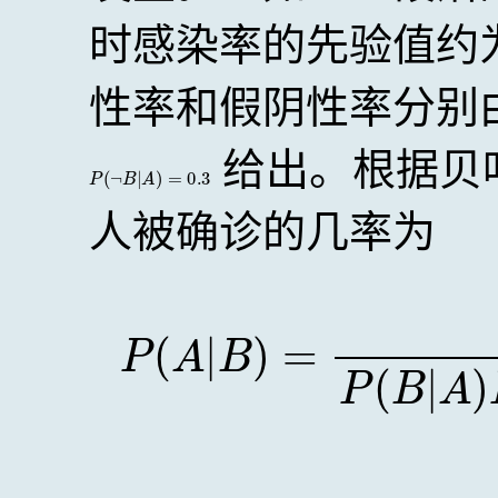
时感染率的先验值约
性率和假阴性率分别
给出。根据贝
P
(
¬
B
|
A
)
=
0.3
人被确诊的几率为
P
(
A
|
B
)
=
P
(
B
|
A
)
P
(
A
)