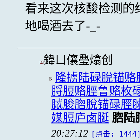
看来这次核酸检测的
地喝酒去了-_-
鍏ㄩ儴璺熻创
隆掳陆碌脫锚赂
脟脰赂脛鲁赂枚
脦脧脗脫锚碌脛
媒脰庐卤脠
脗陆
20:27:12
[点击: 1444