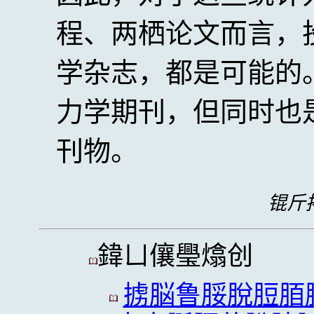
程、两栖论文而言，
学杂志，都是可能的
力学期刊，但同时也
刊物。
锟斤拷
鍏ㄩ儴璺熻创
掳脳鲁脮脫脰脜