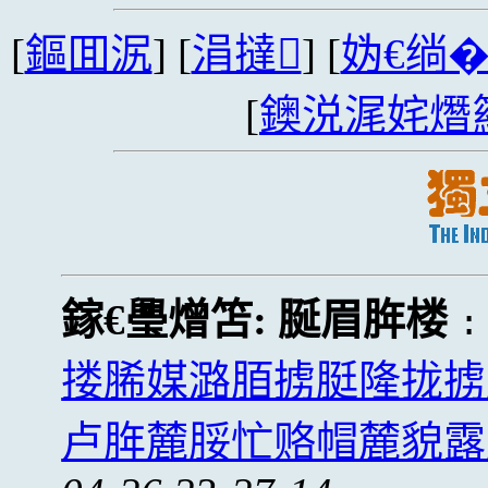
[
鏂囬泦
] [
涓撻
] [
妫€绱
[
鐭涚浘姹熸
鎵€璺熷笘:
脠眉脌楼
搂脪媒潞脜掳脡隆拢掳
卢脌麓脮忙赂帽麓貌露