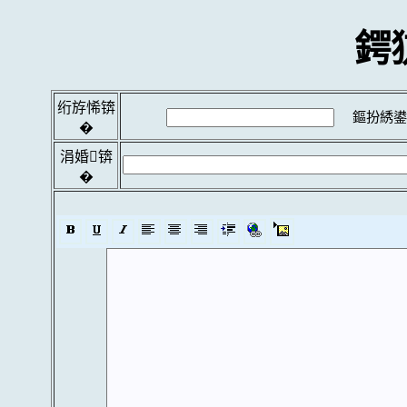
鍔
绗斿悕锛
鏂扮綉鍙
�
涓婚锛
�