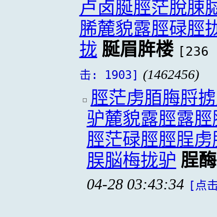
卢卤脠脛茫脫脨
脪麓貌露脛碌脛
拢
脠眉脌楼
[236 
(1462456)
击: 1903]
脛茫虏脜脢脟掳
驴麓貌露脛露脛
脛茫碌脛脛脭虏
脵脳梅拢驴
脭酶
04-28 03:43:34
[点击