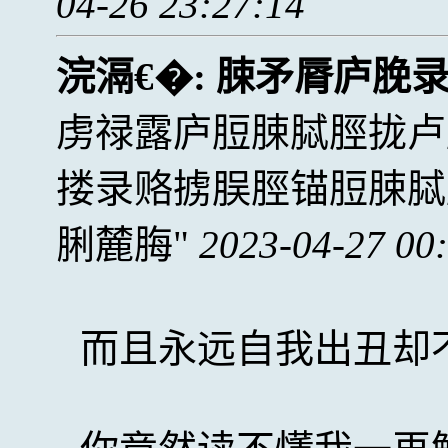
04-26 23:27:14
浣滆€�:
脨矛脣庐脕
虏禄露庐脰脨脦脛拢卢
搂录赂掳脵脛锚脰脨脦
脷麓脢
2023-04-27 00
而且永远自我出丑却