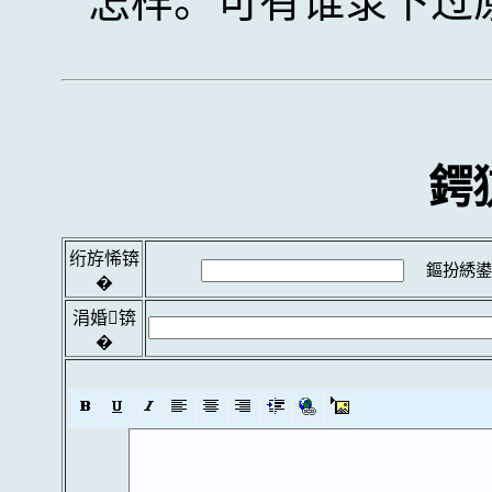
怎样。可有谁录下过
鍔
绗斿悕锛
鏂扮綉鍙
�
涓婚锛
�