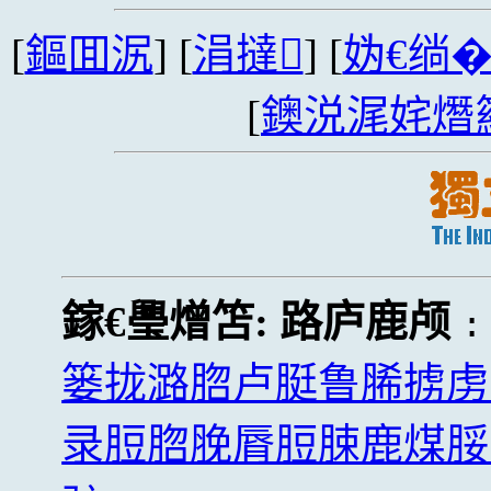
[
鏂囬泦
] [
涓撻
] [
妫€绱
[
鐭涚浘姹熸
鎵€璺熷笘:
路庐鹿颅
篓拢潞脗卢脡鲁脪掳虏
录脰脗脕脣脰脨鹿煤脮