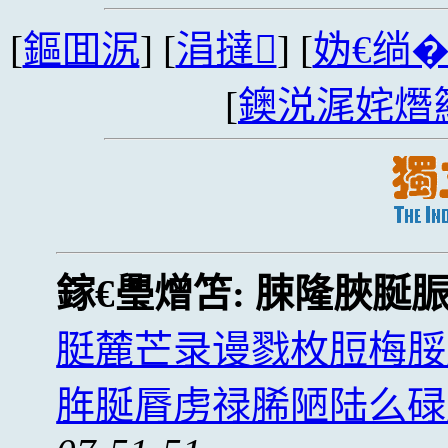
[
鏂囬泦
] [
涓撻
] [
妫€绱
[
鐭涚浘姹熸
鎵€璺熷笘:
脨隆脥脠
脡麓芒录谩戮枚脰梅脮
脌脠脣虏禄脪陋陆么碌