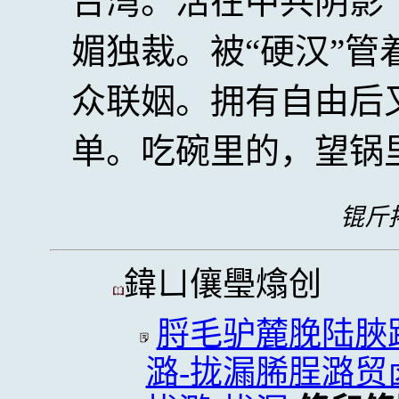
台湾。活在中共阴影
媚独裁。被“硬汉”
众联姻。拥有自由后
单。吃碗里的，望锅
锟斤拷
鍏ㄩ儴璺熻创
脟毛驴麓脕陆脥
潞-拢漏脪脭潞