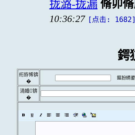
拢潞-拢漏
脩卯脩
10:36:27
[点击: 1682
鍔
绗斿悕锛
鏂扮綉鍙
�
涓婚锛
�