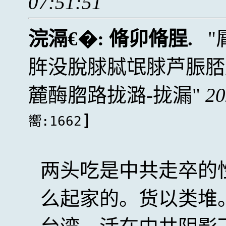
07:51:51
浣滆€�:
脩卯脩脭.
脌没脫脙脦氓脙芦脤脴
麓酶脗路拢潞-拢漏
20
]
嚮:1662
两头吃是中共走卒的
么起家的。货以类堆