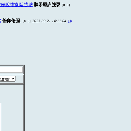
麓脫脙掳脡 拢驴
脨矛脣庐脕录
[0 b]
漏
脩卯脩脭.
2023-09-21 14:11:04
[0 b]
[点