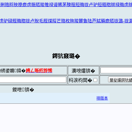
脷赂脟脥脕鹿虏脤脴脧脽禄谩脪茅脨脭脰脢拢卢驴脰脜脗脙禄脢虏脙
虏驴碌脛脢脗拢卢脫毛脛煤脮芒赂枚脌脧麓鲁陆芦脦脼鹿脴拢潞-拢
鍔犺窡璐�
綉鍙嬭鍏�
娉ㄥ唽绗斿悕
瀵嗙爜锛�
杩涙枃闆�
鍐呭锛�
排版本