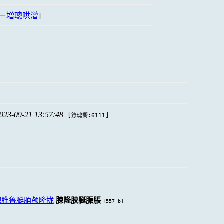
ㄧ増璁哄潧
]
023-09-21 13:57:48
[
]
鐐瑰嚮:6111
脨脽鲁脡脜颅隆拢
脨隆脥脠脤脹
[557 b]