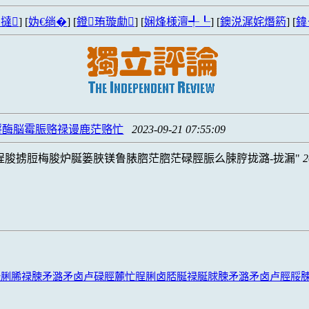
撻
] [
妫€绱�
] [
鐙珛璇勮
] [
娴烽様澶╃┖
] [
鐭涚浘姹熸箹
] [
鍏
脟酶脳霉脤赂禄谩鹿茫赂忙
2023-09-21 07:55:09
脭脧掳脰梅脧炉脠篓脥镁鲁脿脗茫脗茫碌脛脤么脨脝拢潞-拢漏
2
碌脷脪禄脨矛潞矛卤卢碌脛麓忙脭脷卤脴脠禄脠脙脨矛潞矛卤卢脛脮