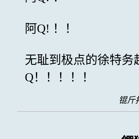
阿Q! ！！
无耻到极点的徐特务
Q！！！！！
锟斤拷