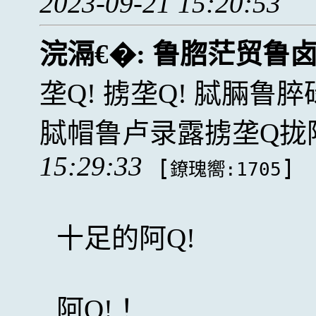
2023-09-21 15:20:53
浣滆€�:
鲁脗茫贸鲁
垄Q! 掳垄Q! 脦脼
脦帽鲁卢录露掳垄Q拢
15:29:33
[
]
鐐瑰嚮:1705
十足的阿Q!
阿Q! ！