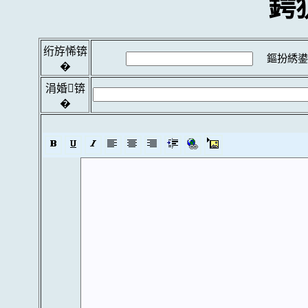
鍔
绗斿悕锛
鏂扮綉鍙
�
涓婚锛
�