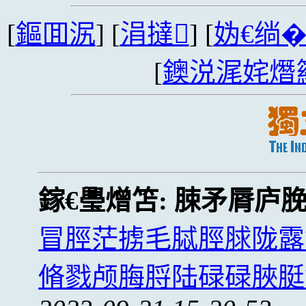
[
鏂囬泦
] [
涓撻
] [
妫€绱
[
鐭涚浘姹熸
鎵€璺熷笘:
脨矛脣庐
冒脛茫掳毛脦脛脙陇露
脩戮颅脢脟陆碌碌脥脡