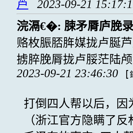
芦
2023-09-21 15:17:
浣滆€�:
脨矛脣庐脕
赂枚脤脴脌媒拢卢脠芦
掳脺脕脣拢卢脮茫陆颅
2023-09-21 23:46:30
[
打倒四人帮以后，因
（浙江官方隐瞒了反