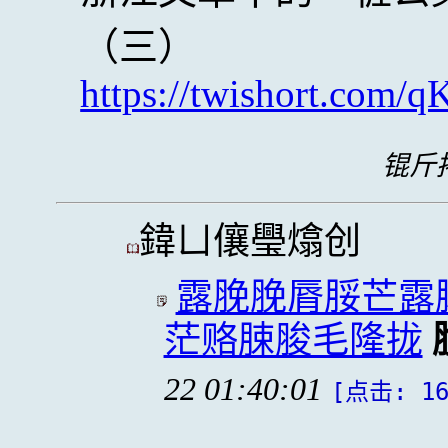
（三）
https://twishort.com/q
锟斤拷
鍏ㄩ儴璺熻创
露脕脕脣脮芒露
茫赂脨脧毛隆拢
22 01:40:01
[点击: 16