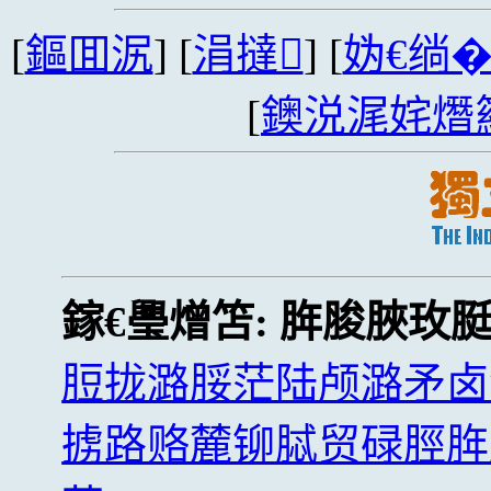
[
鏂囬泦
] [
涓撻
] [
妫€绱
[
鐭涚浘姹熸
鎵€璺熷笘:
脌脧脥玫
脰拢潞脮茫陆颅潞矛卤
掳路赂麓铆脦贸碌脛脌