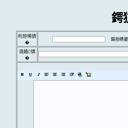
鍔
绗斿悕锛
鏂扮綉鍙
�
涓婚锛
�