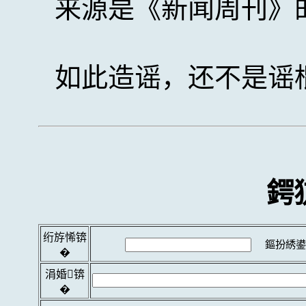
来源是《新闻周刊》
如此造谣，还不是谣
鍔
绗斿悕锛
鏂扮綉鍙
�
涓婚锛
�