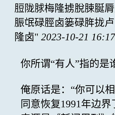
脰陇脙梅隆掳脫脨脠脣
脤氓碌脛卤篓碌脌拢卢
隆卤
2023-10-21 16:1
你所谓“有人”指的是
俺原话是：“你可以
同意恢复1991年边