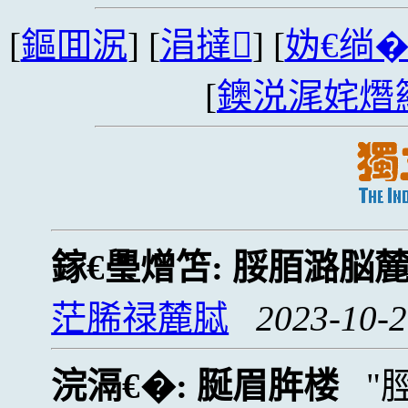
[
鏂囬泦
] [
涓撻
] [
妫€绱
[
鐭涚浘姹熸
鎵€璺熷笘:
脮脜潞脳
茫脪禄麓脦
2023-10-2
浣滆€�:
脠眉脌楼