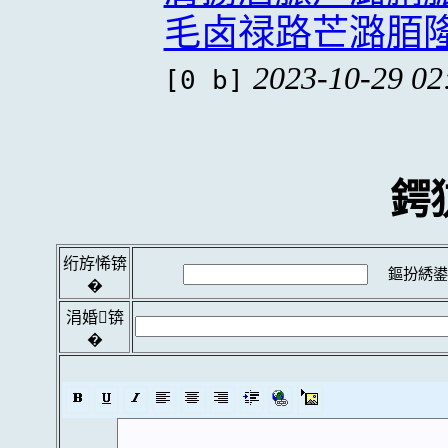
毛卤禄路芒潞脜
2023-10-29 02
[0 b]
鍔
绗斿悕锛
鏂扮綉鍙
�
涓婚锛
�