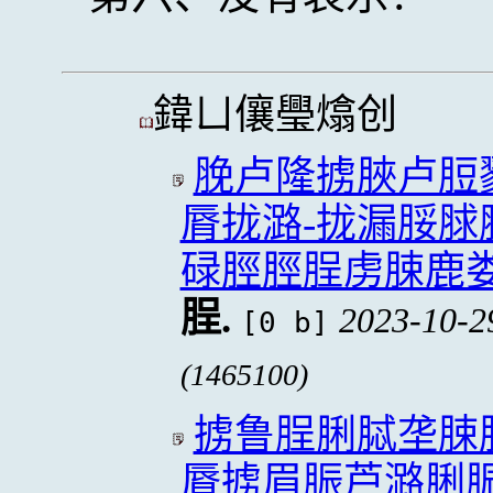
鍏ㄩ儴璺熻创
脕卢隆掳脥卢脰
脣拢潞-拢漏脮
碌脛脛脭虏脨鹿娄
脭.
2023-10-2
[0 b]
(1465100)
掳鲁脭脷脦垄脨
脣掳眉脤芦潞脷