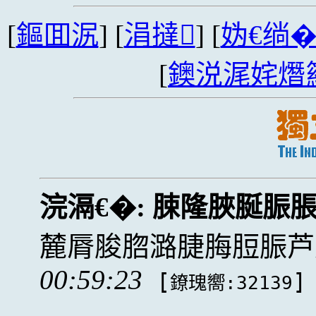
[
鏂囬泦
] [
涓撻
] [
妫€绱
[
鐭涚浘姹熸
浣滆€�:
脨隆脥脠脤
麓脣脧脗潞脻脢脰脤芦
00:59:23
[
]
鐐瑰嚮:32139