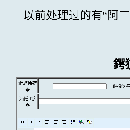
以前处理过的有“阿三
鍔
绗斿悕锛
鏂扮綉鍙
�
涓婚锛
�