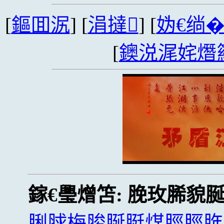
[
鏂囬泦
] [
涓撻
] [
妫€绱
[
鐭涚浘姹熸
鎵€璺熷笘:
脕玫脪貌
脷脙梅脧脠脡煤脛脛脌