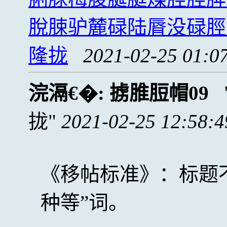
脫脨驴麓碌陆脣没碌脛
隆拢
2021-02-25 01:0
浣滆€�:
掳脽脰帽09
拢
2021-02-25 12:58:4
《移帖标准》：标题
种等”词。