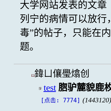
大学网站发表的文章
列宁的病情可以放行
毒”的帖子，只能在内
题。
鍏ㄩ儴璺熻创
test
脗驴麓貌鹿
(1443120
[点击: 7774]