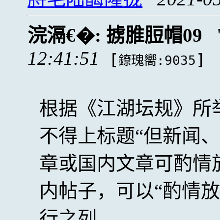
浣滆€�:
掳脽脰帽09
12:41:51
[
]
鐐瑰嚮:9035
根据《江湖坛规》所
不得上标题“但新闻
章或国内文章可酌情放
内帖子，可以“酌情
行之列。