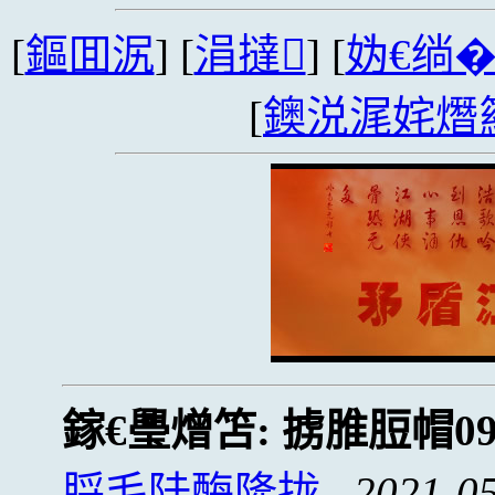
[
鏂囬泦
] [
涓撻
] [
妫€绱
[
鐭涚浘姹熸
鎵€璺熷笘:
掳脽脰帽0
脟毛陆酶隆拢
2021-05