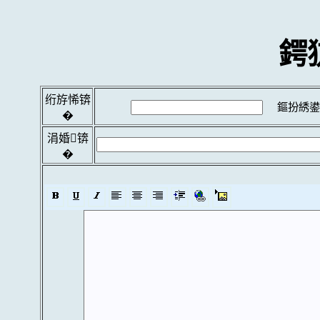
鍔
绗斿悕锛
鏂扮綉鍙
�
涓婚锛
�