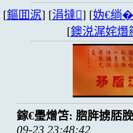
[
鏂囬泦
] [
涓撻
] [
妫€绱
[
鐭涚浘姹熸
鎵€璺熷笘:
脗脌掳脴
09-23 23:48:42