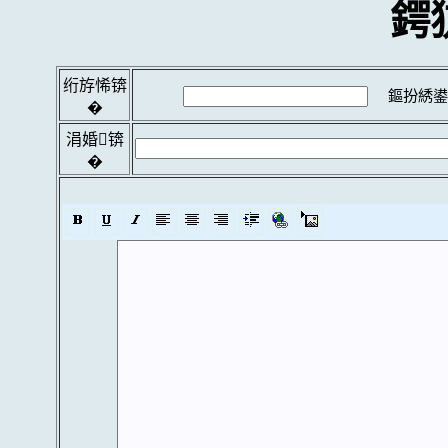
鍔
绗斿悕锛
鏂扮綉鍙
�
涓婚锛
�