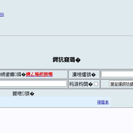
26
鍔犺窡璐�
綉鍙嬭鍏�
娉ㄥ唽绗斿悕
瀵嗙爜锛�
杩涙枃闆�
鍐呭锛�
排版本