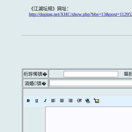
《江湖坛规》网址：
http://duping.net/XHC/show.php?bbs=13&post=11295
鏂扮
绗斿悕锛�
涓婚锛�