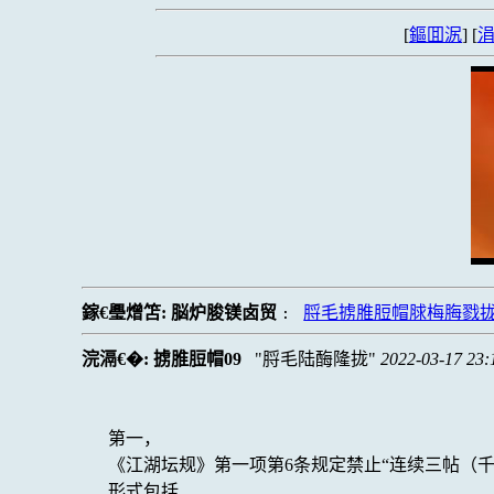
[
鏂囬泦
] [
涓
鎵€璺熷笘:
脳炉脧镁卤贸
脟毛掳脽脰帽脙梅脢戮
:
浣滆€�:
掳脽脰帽09
脟毛陆酶隆拢
2022-03-17 23:
第一，
《江湖坛规》第一项第6条规定禁止“连续三帖（
形式包括