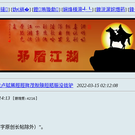
撻
] [
妫€绱�
] [
鐙珛璇勮
] [
娴烽様澶╃┖
] [
鐭涚浘姹熸箹
] [
鍏
拢卢脦脪脛脛脌茂脫脨脰脴脤没拢驴
2022-03-15 02:12:08
14:13
[
]
鐐瑰嚮:4216
千字原创长帖除外）”。